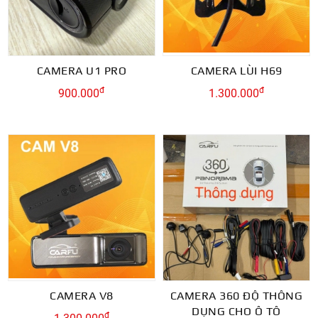
CAMERA U1 PRO
CAMERA LÙI H69
đ
đ
900.000
1.300.000
CAMERA V8
CAMERA 360 ĐỘ THÔNG
DỤNG CHO Ô TÔ
đ