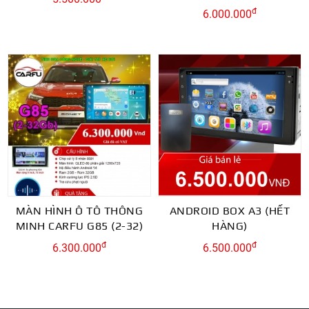
đ
6.000.000
MÀN HÌNH Ô TÔ THÔNG
ANDROID BOX A3 (HẾT
MINH CARFU G85 (2-32)
HÀNG)
đ
đ
6.300.000
6.500.000