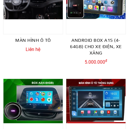
MÀN HÌNH Ô TÔ
ANDROID BOX A1S (4-
64GB) CHO XE ĐIỆN, XE
Liên hệ
XĂNG
đ
5.000.000