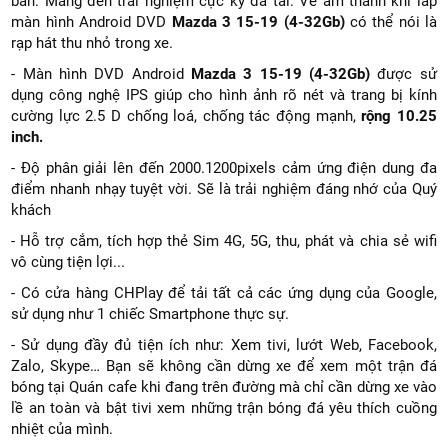
bản. Mang đến trải nghiệm cực kỳ đã tai. Về âm thanh khi lắp
màn hình Android DVD
Mazda 3 15-19 (4-32Gb)
có thể nói là
rạp hát thu nhỏ trong xe.
- Màn hình DVD Android
Mazda 3 15-19 (4-32Gb)​
được sử
dụng công nghệ IPS giúp cho hình ảnh rõ nét và trang bị kính
cường lực 2.5 D chống loá, chống tác động mạnh,
rộng 10.25
inch.
- Độ phân giải lên đến 2000.1200pixels cảm ứng điện dung đa
điểm nhanh nhạy tuyệt vời. Sẽ là trải nghiệm đáng nhớ của Quý
khách
- Hỗ trợ cắm, tích hợp thẻ Sim 4G, 5G, thu, phát và chia sẻ wifi
vô cùng tiện lợi...
- Có cửa hàng CHPlay để tải tất cả các ứng dụng của Google,
sử dụng như 1 chiếc Smartphone thực sự.
- Sử dụng đầy đủ tiện ích như: Xem tivi, lướt Web, Facebook,
Zalo, Skype… Bạn sẽ không cần dừng xe để xem một trận đá
bóng tại Quán cafe khi đang trên đường mà chỉ cần dừng xe vào
lề an toàn và bật tivi xem những trận bóng đá yêu thích cuồng
nhiệt của mình.